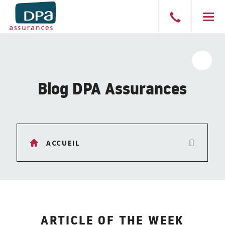
Speak
Men
to
a
broker
Show
searc
Blog DPA Assurances
field
ACCUEIL
TRAIN DE VIE
ARTICLE OF THE WEEK
ALLO, COURTIER?