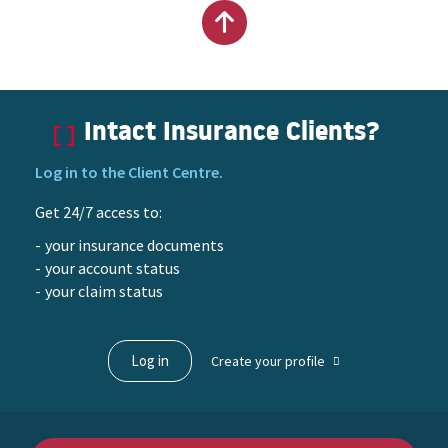
Back
to
Intact Insurance Clients?
top
Log in to the Client Centre.
of
Get 24/7 access to:
content
your insurance documents
your account status
your claim status
Log in
Create your profile