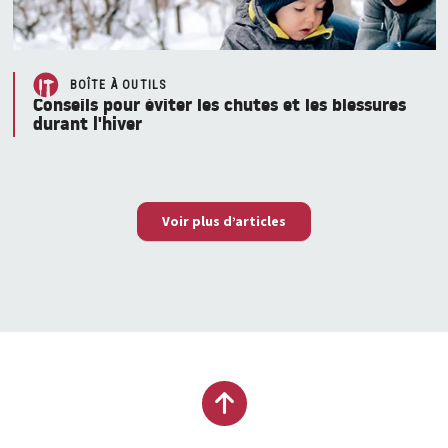
BOÎTE À OUTILS
Conseils pour éviter les chutes et les blessures
durant l'hiver
Voir plus d’articles
Remonter