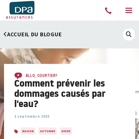
Parler
Men
à
un
ACCUEIL DU BLOGUE
courtier
Affi
le
cha
de
rech
ALLO, COURTIER?
Comment prévenir les
dommages causés par
l'eau?
1 septembre 2025
MAISON
AUTOMNE
HIVER