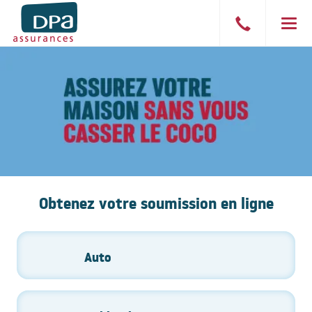
Parler
Men
à
un
courtier
Groupe
Votre
partenaire
DPA
en
assurances
Obtenez votre soumission en ligne
Auto