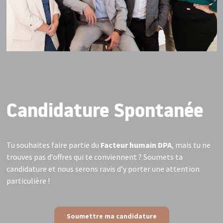
Candidature Spontanée
Tu souhaites faire partie du
Facteur humain DPA
, mais tu ne
trouves pas d’offres qui te conviennent ? Soumets ta
candidature et nous serons ravis d’y porter une attention
particulière !
Soumettre ma candidature