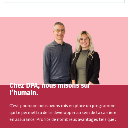
Chez DPA, nous misons sur
l’humain.
C’est pourquoi nous avons mis en place un programme
qui te permettra de te développer au sein de ta carrière
en assurance. Profite de nombreux avantages tels que :