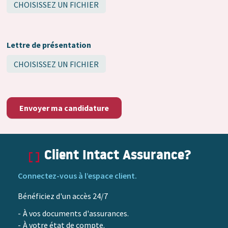
CHOISISSEZ UN FICHIER
1
seul
Lettre de présentation
fichier.
CHOISISSEZ UN FICHIER
Limité
à
1
2
seul
Mo.
fichier.
Types
Limité
autorisés
à
Client Intact Assurance?
:
2
pdf
Mo.
Connectez-vous à l’espace client.
doc
Types
docx.
Bénéficiez d'un accès 24/7
autorisés
:
À vos documents d'assurances.
À votre état de compte.
pdf