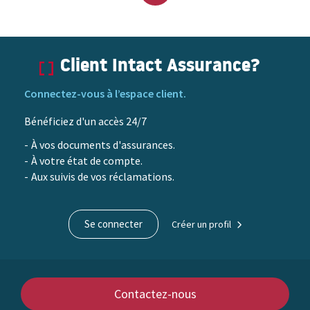
Remonter
en
Client Intact Assurance?
haut
Connectez-vous à l’espace client.
du
Bénéficiez d'un accès 24/7
contenu
À vos documents d'assurances.
À votre état de compte.
Aux suivis de vos réclamations.
Se connecter
Créer un profil
Contactez-nous