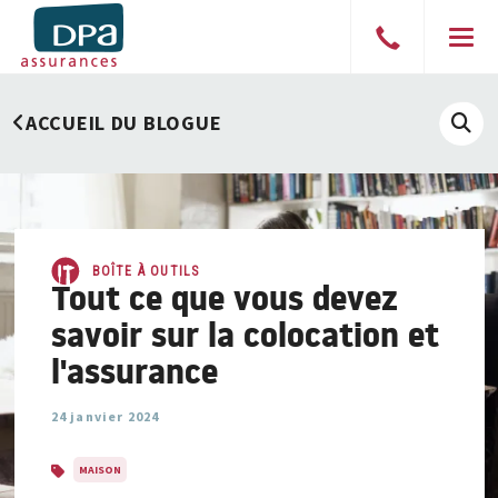
Parler
Men
à
un
ACCUEIL DU BLOGUE
courtier
Affi
le
cha
de
rech
BOÎTE À OUTILS
Tout ce que vous devez
savoir sur la colocation et
l'assurance
24 janvier 2024
MAISON