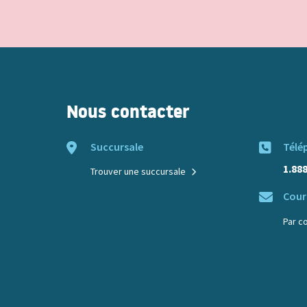
Nous contacter
Succursale
Télé
1.88
Trouver une succursale
Courr
Par c