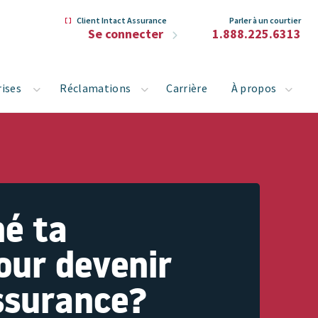
Client Intact Assurance
Parler à un courtier
Se connecter
1.888.225.6313
rises
Réclamations
Carrière
À propos
né ta
our devenir
assurance?