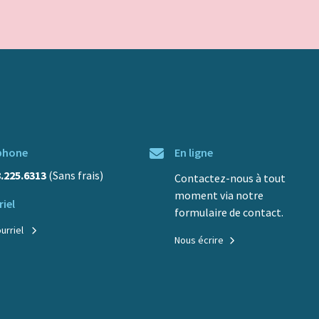
phone
En ligne
8.225.6313
(Sans frais)
Contactez-nous à tout
moment via notre
iel
formulaire de contact.
ourriel
Nous écrire